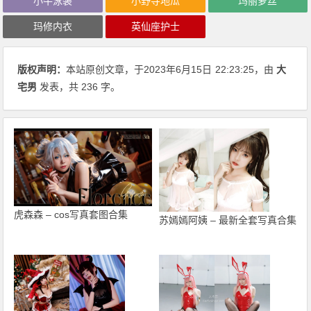
小牛泳装
小野寺地瓜
玛丽萝丝
玛修内衣
英仙座护士
版权声明：
本站原创文章，于2023年6月15日
22:23:25
，由
大
宅男
发表，共 236 字。
虎森森 – cos写真套图合集
苏嫣嫣阿姨 – 最新全套写真合集