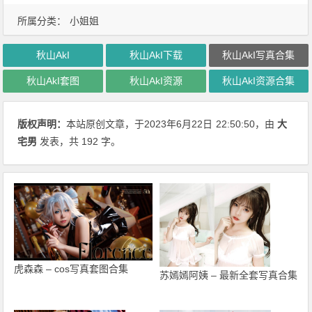
所属分类：
小姐姐
秋山AkI
秋山AkI下载
秋山AkI写真合集
秋山AkI套图
秋山AkI资源
秋山AkI资源合集
版权声明：
本站原创文章，于2023年6月22日
22:50:50
，由
大
宅男
发表，共 192 字。
虎森森 – cos写真套图合集
苏嫣嫣阿姨 – 最新全套写真合集