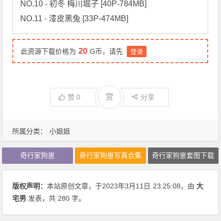
NO.10 - 初冬 梅川堀子 [40P-784MB]

NO.11 - 漆皮黑兔 [33P-474MB]
20
此资源下载价格为
G币，请先
登录
赏
赞
0
分享
所属分类：
小姐姐
奇行家狗崽
奇行家狗崽写真合集
奇行家狗崽套图下载
版权声明：
本站原创文章，于2023年3月11日
23:25:08
，由
大
宅男
发表，共 280 字。