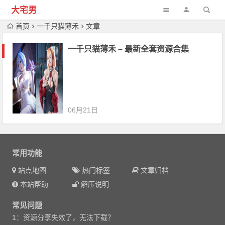
大宅男
首页
一千只猫薄禾
文章
一千只猫薄禾 – 最新全套资源合集
06月21日
常用功能
站点地图
热门标签
文章归档
本站帮助
解压说明
常见问题
1：资源分享失效了，无法下载？