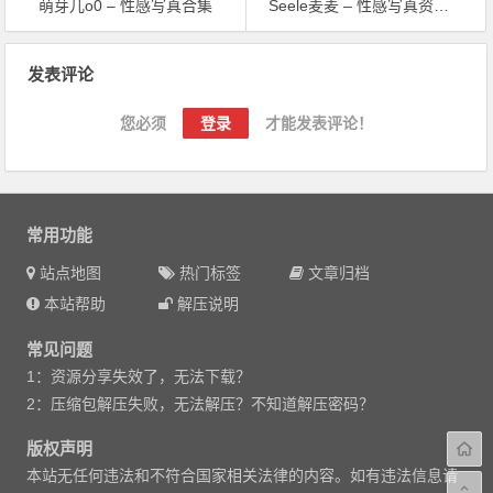
萌芽儿o0 – 性感写真合集
Seele麦麦 – 性感写真资源合集
文章导航
发表评论
您必须
登录
才能发表评论！
常用功能
站点地图
热门标签
文章归档
本站帮助
解压说明
常见问题
1：资源分享失效了，无法下载？
2：压缩包解压失败，无法解压？不知道解压密码？
版权声明
本站无任何违法和不符合国家相关法律的内容。如有违法信息请