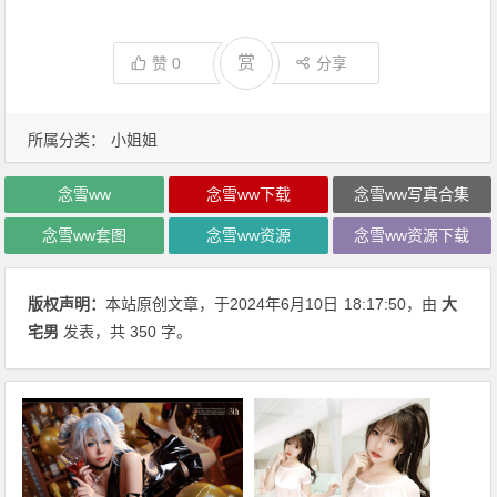
赏
赞
0
分享
所属分类：
小姐姐
念雪ww
念雪ww下载
念雪ww写真合集
念雪ww套图
念雪ww资源
念雪ww资源下载
版权声明：
本站原创文章，于2024年6月10日
18:17:50
，由
大
宅男
发表，共 350 字。