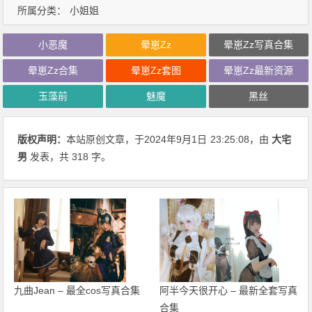
所属分类：
小姐姐
小恶魔
晕崽Zz
晕崽Zz写真合集
晕崽Zz合集
晕崽Zz套图
晕崽Zz最新资源
玉藻前
魅魔
黑丝
版权声明：
本站原创文章，于2024年9月1日
23:25:08
，由
大宅
男
发表，共 318 字。
九曲Jean – 最全cos写真合集
阿半今天很开心 – 最新全套写真
合集