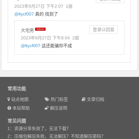
2023年9月27日 下午2:07
1层
@
ltycf007
真的 找到了
登录以回复
Admin
大宅男
2023年9月27日 下午8:04
2层
@
ltycf007
这还能骗你不成
常用功能
站点地图
热门标签
文章归档
本站帮助
解压说明
常见问题
1：资源分享失效了，无法下载？
2：压缩包解压失败，无法解压？不知道解压密码？