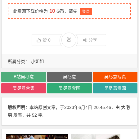
10
此资源下载价格为
G币，请先
登录
赏
赞
0
分享
所属分类：
小姐姐
B站吴尽意
吴尽意
吴尽意写真
吴尽意合集
吴尽意套图
吴尽意资源
版权声明：
本站原创文章，于2023年6月4日
20:45:46
，由
大宅
男
发表，共 52 字。