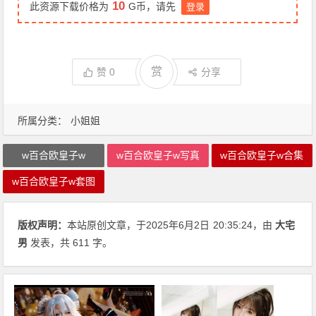
10
此资源下载价格为
G币，请先
登录
赏
赞
0
分享
所属分类：
小姐姐
w百合欧皇子w
w百合欧皇子w写真
w百合欧皇子w合集
w百合欧皇子w套图
版权声明：
本站原创文章，于2025年6月2日
20:35:24
，由
大宅
男
发表，共 611 字。