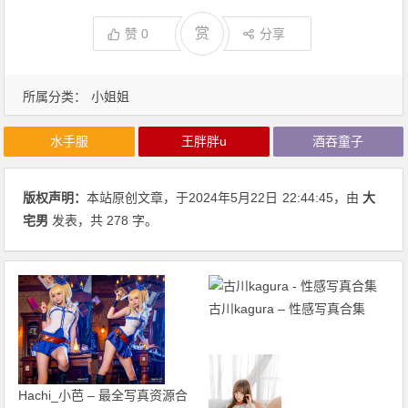
赏
赞
0
分享
所属分类：
小姐姐
水手服
王胖胖u
酒吞童子
版权声明：
本站原创文章，于2024年5月22日
22:44:45
，由
大
宅男
发表，共 278 字。
古川kagura – 性感写真合集
Hachi_小芭 – 最全写真资源合