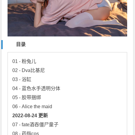
目录
01 - 粉兔儿

02 - Dva比基尼

03 - 浴缸

04 - 蓝色水手透明分体

05 - 胶带捆绑

2022-08-24 更新
07 - fate酒吞僵尸童子

08 - 药指cos
