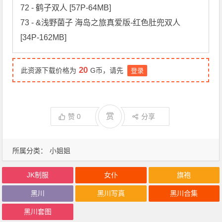
72 - 鹤子双人 [57P-64MB]

73 - &浅野菌子 海岛之旅真爱版-红色肚兜双人 
[34P-162MB]
20
此资源下载价格为
G币，请先
登录
赏
赞
0
分享
所属分类：
小姐姐
JK制服
女仆
旗袍
黑川
黑川写真
黑川合集
黑川套图