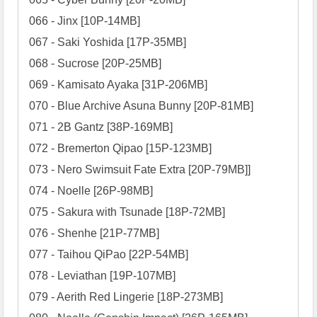
066 - Jinx [10P-14MB]

067 - Saki Yoshida [17P-35MB]

068 - Sucrose [20P-25MB]

069 - Kamisato Ayaka [31P-206MB]

070 - Blue Archive Asuna Bunny [20P-81MB]

071 - 2B Gantz [38P-169MB]

072 - Bremerton Qipao [15P-123MB]

073 - Nero Swimsuit Fate Extra [20P-79MB]]

074 - Noelle [26P-98MB]

075 - Sakura with Tsunade [18P-72MB]

076 - Shenhe [21P-77MB]

077 - Taihou QiPao [22P-54MB]

078 - Leviathan [19P-107MB]

079 - Aerith Red Lingerie [18P-273MB]
