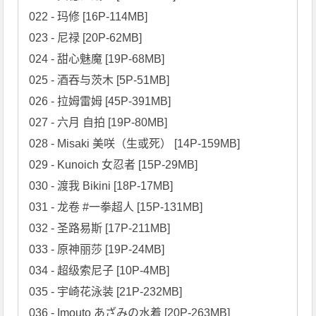
022 - 玛修 [16P-114MB]

023 - 尼禄 [20P-62MB]

024 - 甜心魅魔 [19P-68MB]

025 - 酒吞与茨木 [5P-51MB]

026 - 拉姆雷姆 [45P-391MB]

027 - 六月 自拍 [19P-80MB]

028 - Misaki 美咲（生或死） [14P-159MB]

029 - Kunoich 女忍者 [15P-29MB]

030 - 渡我 Bikini [18P-17MB]

031 - 龙卷 #一拳超人 [15P-131MB]

032 - 圣路易斯 [17P-211MB]

033 - 原神丽莎 [19P-24MB]

034 - 超级索尼子 [10P-4MB]

035 - 宇崎花泳装 [21P-232MB]

036 - Imouto あざみの水着 [20P-263MB]
