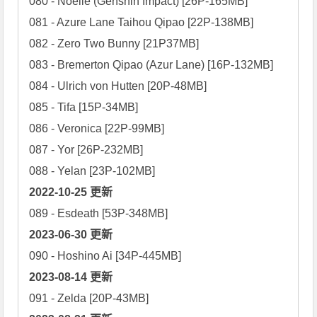
080 - Noelle (Genshin Impact) [26P-165MB]

081 - Azure Lane Taihou Qipao [22P-138MB]

082 - Zero Two Bunny [21P37MB]

083 - Bremerton Qipao (Azur Lane) [16P-132MB]

084 - Ulrich von Hutten [20P-48MB]

085 - Tifa [15P-34MB]

086 - Veronica [22P-99MB]

087 - Yor [26P-232MB]

2022-10-25 更新
2023-06-30 更新
2023-08-14 更新