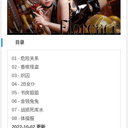
目录
01 - 危险关系

02 - 香槟怪盗

03 - 炽囚

04 - 2B女仆

05 - 书房姐姐

06 - 金钱兔兔

07 - 战损死库水

2022-10-02 更新