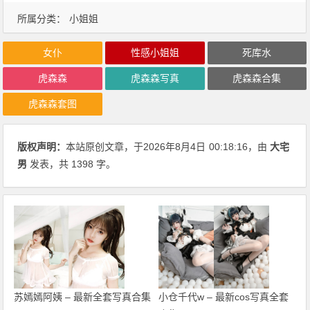
所属分类：
小姐姐
女仆
性感小姐姐
死库水
虎森森
虎森森写真
虎森森合集
虎森森套图
版权声明：
本站原创文章，于2026年8月4日
00:18:16
，由
大宅
男
发表，共 1398 字。
苏嫣嫣阿姨 – 最新全套写真合集
小仓千代w – 最新cos写真全套