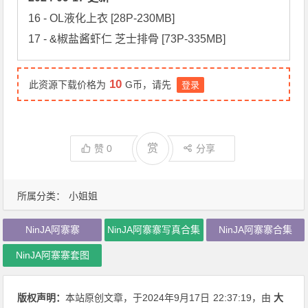
16 - OL液化上衣 [28P-230MB]

17 - &椒盐酱虾仁 芝士排骨 [73P-335MB]
10
此资源下载价格为
G币，请先
登录
赏
赞
0
分享
所属分类：
小姐姐
NinJA阿寨寨
NinJA阿寨寨写真合集
NinJA阿寨寨合集
NinJA阿寨寨套图
版权声明：
本站原创文章，于2024年9月17日
22:37:19
，由
大