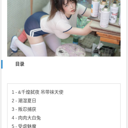
目录
1 - &千煌弑夜 吊带袜天使

2 - 潮湿夏日

3 - 叛忍捕获

4 - 肉肉大白兔

5 - 受虐魅魔
