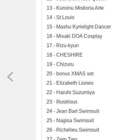
13 - Kuroinu Mistioria Arte

14 - St Louis

15 - Mashu Kyrielight Dancer

16 - Misaki DOA Cosplay

17 - Rizu-kyun

18 - CHESHIRE

19 - Chizuru

20 - bonus XMAS set

21 - Elizabeth Liones

22 - Haruhi Suzumiya

23 - Illustrious

24 - Jean Bart Swimsuit

25 - Nagisa Swimsuit

26 - Richelieu Swimsuit

27 - Zero Two
