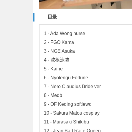
目录
1 - Ada Wong nurse

2 - FGO Kama

3 - NGE Asuka

4 - 欧根泳装

5 - Kaine

6 - Nyotengu Fortune

7 - Nero Claudius Bride ver

8 - Medb

9 - OF Keqing softlewd

10 - Sakura Matou cosplay

11 - Murasaki Shikibu

12 - Jean Bart Race Queen
