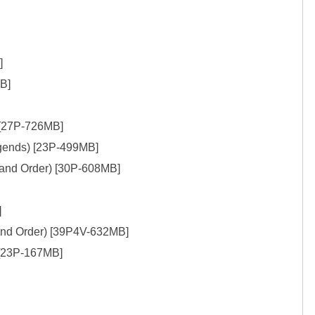


B]

[27P-726MB]

gends) [23P-499MB]

rand Order) [30P-608MB]



nd Order) [39P4V-632MB]

 [23P-167MB]
