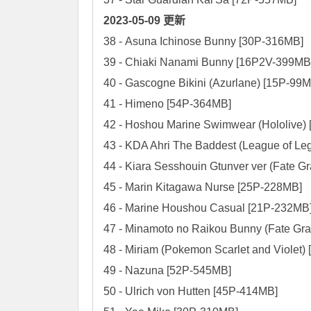
2023-05-09 更新
38 - Asuna Ichinose Bunny [30P-316MB]

39 - Chiaki Nanami Bunny [16P2V-399MB]
40 - Gascogne Bikini (Azurlane) [15P-99M
41 - Himeno [54P-364MB]

42 - Hoshou Marine Swimwear (Hololive) 
43 - KDA Ahri The Baddest (League of Le
44 - Kiara Sesshouin Gtunver ver (Fate G
45 - Marin Kitagawa Nurse [25P-228MB]

46 - Marine Houshou Casual [21P-232MB]
47 - Minamoto no Raikou Bunny (Fate Gra
48 - Miriam (Pokemon Scarlet and Violet)
49 - Nazuna [52P-545MB]

50 - Ulrich von Hutten [45P-414MB]
