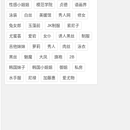
性感小姐姐
模范学院
贞德
语画界
泳装
白丝
美媛馆
秀人网
修女
兔女郎
玉藻前
JK制服
索尼子
尤蜜荟
爱宕
女仆
诱人黑丝
制服
吉他妹妹
萝莉
秀人
肉丝
泳衣
黑丝
魅魔
大凤
旗袍
2B
韩国妹子
韩国小姐姐
御姐
私房
水手服
尼禄
加藤惠
爱尤物