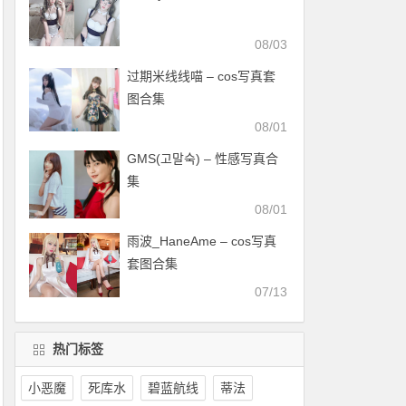
08/03
过期米线线喵 – cos写真套
图合集
08/01
GMS(고말숙) – 性感写真合
集
08/01
雨波_HaneAme – cos写真
套图合集
07/13
热门标签
小恶魔
死库水
碧蓝航线
蒂法