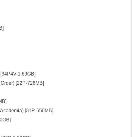
]

 [34P4V-1.69GB]

B]

 Academia) [31P-650MB]
