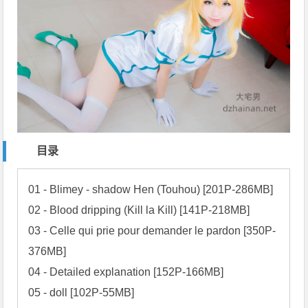
目录
01 - Blimey - shadow Hen (Touhou) [201P-286MB]

02 - Blood dripping (Kill la Kill) [141P-218MB]

03 - Celle qui prie pour demander le pardon [350P-
376MB]

04 - Detailed explanation [152P-166MB]

05 - doll [102P-55MB]
