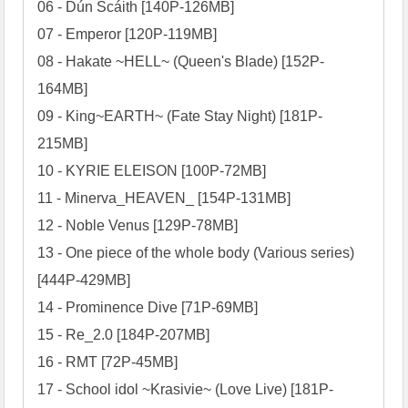
06 - Dún Scáith [140P-126MB]

07 - Emperor [120P-119MB]

08 - Hakate ~HELL~ (Queen's Blade) [152P-
164MB]

09 - King~EARTH~ (Fate Stay Night) [181P-
215MB]

10 - KYRIE ELEISON [100P-72MB]

11 - Minerva_HEAVEN_ [154P-131MB]

12 - Noble Venus [129P-78MB]

13 - One piece of the whole body (Various series) 
[444P-429MB]

14 - Prominence Dive [71P-69MB]

15 - Re_2.0 [184P-207MB]

16 - RMT [72P-45MB]

17 - School idol ~Krasivie~ (Love Live) [181P-