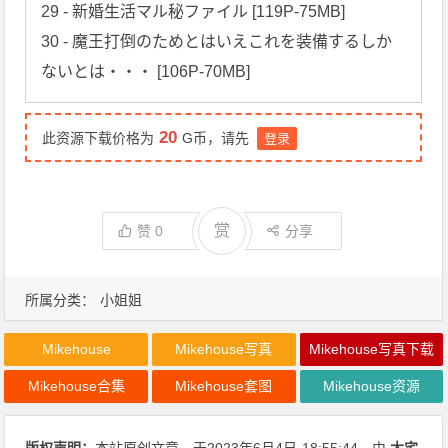
29 - 新婚生活マル秘ファイル [119P-75MB]

30 - 魔王打倒のためとはいえこれを装備するしか
ないとは・・・ [106P-70MB]
20
此资源下载价格为
G币，请先
登录
赏
赞
0
分享
所属分类：
小姐姐
Mikehouse
Mikehouse写真
Mikehouse写真下载
Mikehouse合集
Mikehouse套图
Mikehouse资源
版权声明：
本站原创文章，于2023年6月4日
18:55:44
，由
大宅