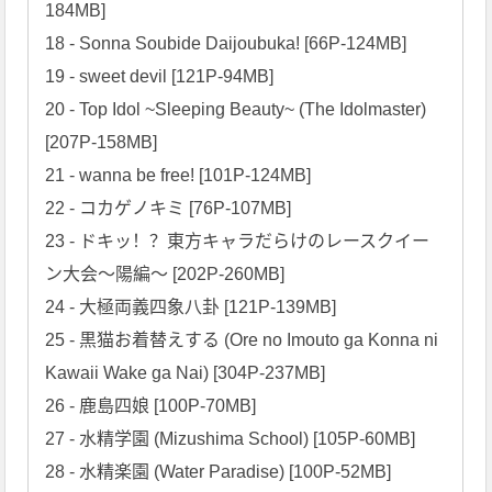
184MB]

18 - Sonna Soubide Daijoubuka! [66P-124MB]

19 - sweet devil [121P-94MB]

20 - Top Idol ~Sleeping Beauty~ (The Idolmaster) 
[207P-158MB]

21 - wanna be free! [101P-124MB]

22 - コカゲノキミ [76P-107MB]

23 - ドキッ！？東方キャラだらけのレースクイー
ン大会～陽編～ [202P-260MB]

24 - 大極両義四象八卦 [121P-139MB]

25 - 黒猫お着替えする (Ore no Imouto ga Konna ni 
Kawaii Wake ga Nai) [304P-237MB]

26 - 鹿島四娘 [100P-70MB]

27 - 水精学園 (Mizushima School) [105P-60MB]

28 - 水精楽園 (Water Paradise) [100P-52MB]
