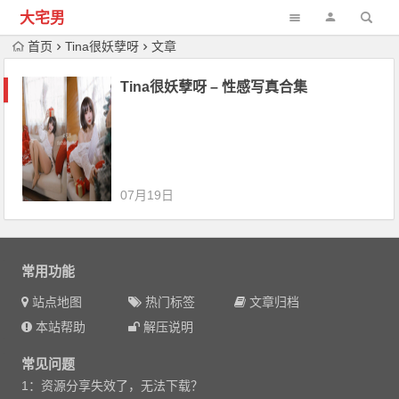
大宅男
首页
Tina很妖孽呀
文章
Tina很妖孽呀 – 性感写真合集
07月19日
常用功能
站点地图
热门标签
文章归档
本站帮助
解压说明
常见问题
1：资源分享失效了，无法下载？