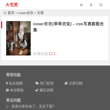
大宅男
首页
coser衣衣
文章
coser衣衣(乖乖衣宝) – cos写真套图合
集
07月21日
2
常用功能
站点地图
热门标签
文章归档
本站帮助
解压说明
常见问题
1：资源分享失效了，无法下载？