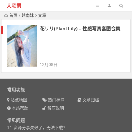
大宅男
首页
越南妹
文章
花リリ(Plant Lily) – 性感写真套图合集
12月08日
常用功能
站点地图
热门标签
文章归档
本站帮助
解压说明
常见问题
1：资源分享失效了，无法下载？