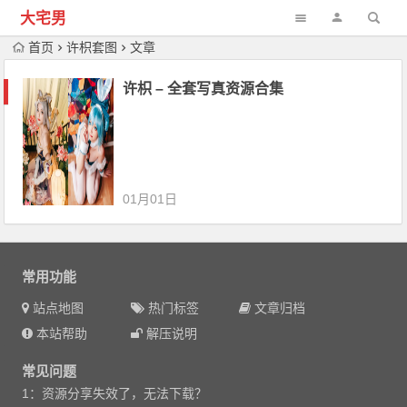
大宅男
首页
许枳套图
文章
许枳 – 全套写真资源合集
01月01日
常用功能
站点地图
热门标签
文章归档
本站帮助
解压说明
常见问题
1：资源分享失效了，无法下载？