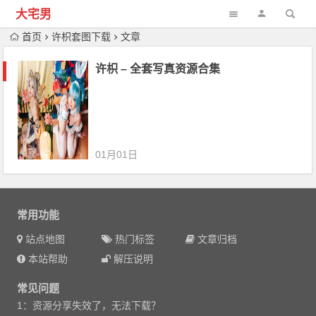
大宅男
首页
许枳套图下载
文章
许枳 – 全套写真资源合集
01月01日
常用功能
站点地图
热门标签
文章归档
本站帮助
解压说明
常见问题
1：资源分享失效了，无法下载？