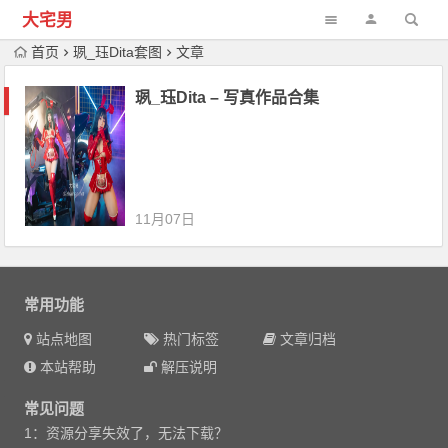
大宅男
首页
珟_珏Dita套图
文章
珟_珏Dita – 写真作品合集
11月07日
常用功能
站点地图
热门标签
文章归档
本站帮助
解压说明
常见问题
1：资源分享失效了，无法下载？