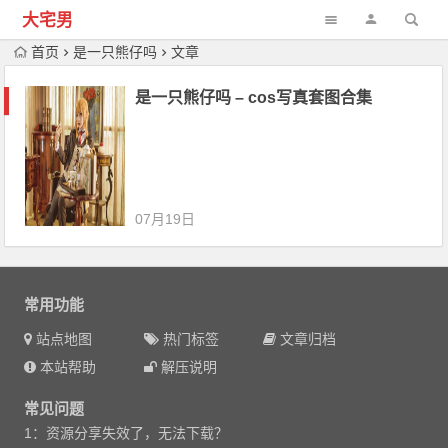
大宅男
首页
是一只熊仔吗
文章
是一只熊仔吗 – cos写真套图合集
07月19日
常用功能
站点地图
热门标签
文章归档
本站帮助
解压说明
常见问题
1：资源分享失效了，无法下载？