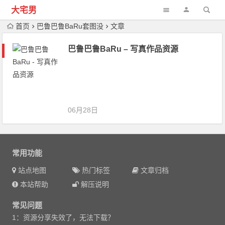
大宅男
首页
巴鲁巴鲁BaRu套图没
文章
巴鲁巴鲁BaRu – 写真作品资源
06月28日
常用功能
站点地图
热门标签
文章归档
本站帮助
解压说明
常见问题
1：资源分享失效了，无法下载？