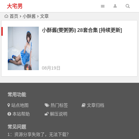
大宅男
首页
小酥酱
文章
小酥酱(雯粥粥i) 28套合集 [持续更新]
08月19日
常用功能
站点地图
热门标签
文章归档
本站帮助
解压说明
常见问题
1：资源分享失效了，无法下载？