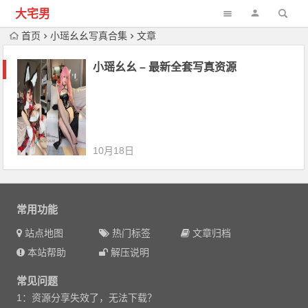
大宅男
首页
小瑶幺幺写真合集
文章
小瑶幺幺 – 最新全套写真资源
10月18日
常用功能
站点地图
热门标签
文章归档
本站帮助
解压说明
常见问题
1：资源分享失效了，无法下载？