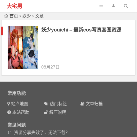
大宅男
首页
妖少
文章
妖少youichi – 最新cos写真套图资源
08月27日
常用功能
站点地图
热门标签
文章归档
本站帮助
解压说明
常见问题
1：资源分享失效了，无法下载？