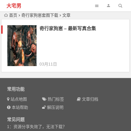
大宅男
首页
奇行家狗崽套图下载
文章
奇行家狗崽 – 最新写真合集
03月11日
常用功能
站点地图
热门标签
文章归档
本站帮助
解压说明
常见问题
1：资源分享失效了，无法下载？