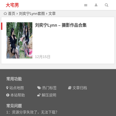
大宅男
首页
刘奕宁Lynn套图
文章
刘奕宁Lynn – 摄影作品合集
12月15日
常用功能
站点地图
热门标签
文章归档
本站帮助
解压说明
常见问题
1：资源分享失效了，无法下载？