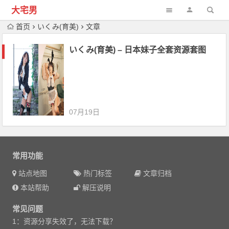
大宅男
首页
いくみ(育美)
文章
いくみ(育美) – 日本妹子全套资源套图
07月19日
常用功能
站点地图
热门标签
文章归档
本站帮助
解压说明
常见问题
1：资源分享失效了，无法下载？