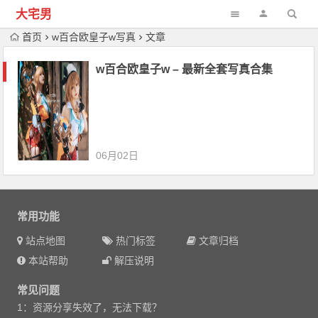
大宅男
首页
w百合欧皇子w写真
文章
w百合欧皇子w – 最新全套写真合集
06月02日
常用功能
站点地图
热门标签
文章归档
本站帮助
解压说明
常见问题
1：资源分享失效了，无法下载？