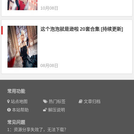
10月08日
这个泡泡就是逊啦 20套合集 [持续更新]
08月08日
常用功能
站点地图
热门标签
文章归档
本站帮助
解压说明
常见问题
1：资源分享失效了，无法下载？