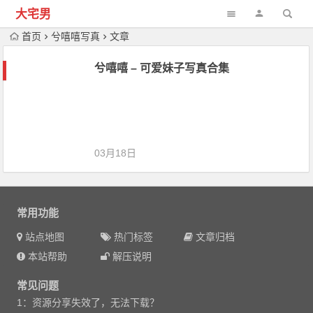
大宅男
首页
兮嘻嘻写真
文章
兮嘻嘻 – 可爱妹子写真合集
03月18日
常用功能
站点地图
热门标签
文章归档
本站帮助
解压说明
常见问题
1：资源分享失效了，无法下载？